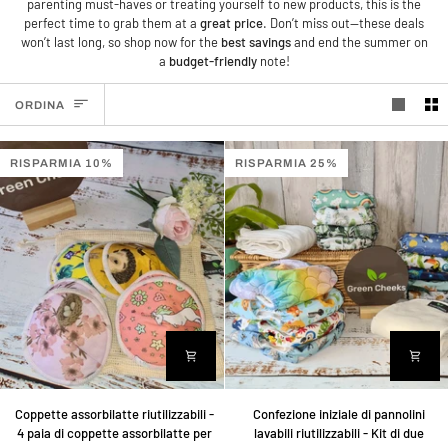
parenting must-haves or treating yourself to new products, this is the
perfect time to grab them at a
great price
. Don’t miss out—these deals
won’t last long, so shop now for the
best savings
and end the summer on
a
budget-friendly
note!
ORDINA
ORDINA
RISPARMIA 10%
RISPARMIA 25%
Coppette
Confezione
Coppette assorbilatte riutilizzabili -
Confezione iniziale di pannolini
assorbilatte
iniziale
4 paia di coppette assorbilatte per
lavabili riutilizzabili - Kit di due
riutilizzabili
di