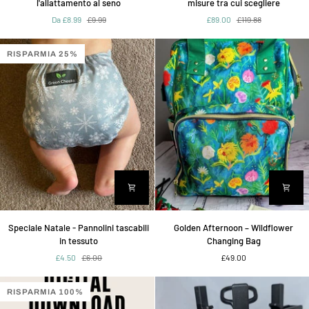
l'allattamento al seno
misure tra cui scegliere
-
pannolini
Da £8.99
£9.99
£89.00
£119.88
4
lavabili
paia
riutilizzabili
di
-
RISPARMIA 25%
coppette
Kit
assorbilatte
di
per
due
l'allattamento
misure
al
tra
seno
cui
scegliere
Speciale
Golden
Speciale Natale - Pannolini tascabili
Golden Afternoon – Wildflower
Natale
Afternoon
in tessuto
Changing Bag
-
–
£4.50
£6.00
£49.00
Pannolini
Wildflower
tascabili
Changing
in
Bag
RISPARMIA 100%
tessuto