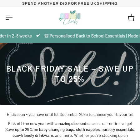
Salta
SPEND ANOTHER
£40
FOR FREE UK SHIPPING
al
contenuto
Car
n 2–3 weeks
🎒 Personalised Back to School Essentials | Made to or
BLACK FRIDAY SALE – SAVE UP
TO 25%
Ends soon - you have until 1st December 2025 to choose your favourite!
Kick off the new year with
amazing discounts
across our entire range!
Save
up to 25%
on
baby changing bags
,
cloth nappies
,
nursery essentials
,
eco-friendly drinkware
, and more. Whether you’re stocking up on