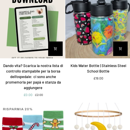
Dando
Kids
Dando vita? Scarica la nostra lista di
Kids Water Bottle | Stainless Steel
vita?
Water
controllo stampabile per la borsa
School Bottle
Scarica
Bottle
dell'ospedale: ci sono anche
£19.00
la
|
promemoria per papà e stanza da
nostra
Stainless
aggiungere
lista
Steel
£0.00
£2.99
di
School
controllo
Bottle
stampabile
RISPARMIA 20%
per
la
borsa
dell'ospedale: