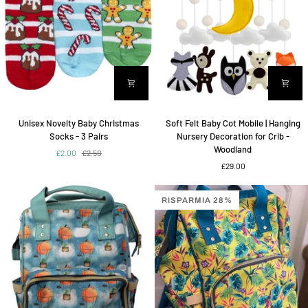
ci
sono
anche
promemoria
per
papà
e
stanza
da
Unisex
Soft
Unisex Novelty Baby Christmas
Soft Felt Baby Cot Mobile | Hanging
aggiungere
Novelty
Felt
Socks - 3 Pairs
Nursery Decoration for Crib -
Baby
Baby
Woodland
£2.00
£2.50
Christmas
Cot
£29.00
Socks
Mobile
-
|
3
Hanging
RISPARMIA 28%
Pairs
Nursery
Decoration
for
Crib
-
Woodland